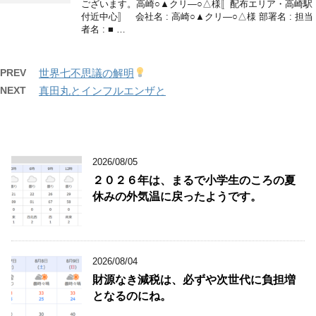
ございます。高崎○▲クリ―○△様〚配布エリア・高崎駅
付近中心〛 会社名 : 高崎○▲クリ―○△様 部署名 : 担当
者名 : ■ …
PREV
世界七不思議の解明
NEXT
真田丸とインフルエンザと
2026/08/05
２０２６年は、まるで小学生のころの夏
休みの外気温に戻ったようです。
2026/08/04
財源なき減税は、必ずや次世代に負担増
となるのにね。