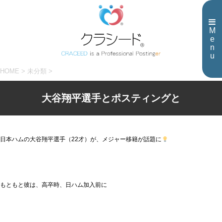
M
e
n
u
HOME
>
未分類
>
大谷翔平選手とポスティングと
日本ハムの大谷翔平選手（22才）が、メジャー移籍が話題に
もともと彼は、高卒時、日ハム加入前に