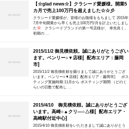
【☆glad news☆】クラシード愛媛様。開業5
カ月で売上100万円を超えました☆☆彡
クラシード愛媛様が、皆様のお陰様をもちまして 2015年
7月中旬開業から早くも売上100万円/月を計上いたしまし
た
クラシードブランドの第一号店様が、 幸先良く、
初期の …
2015/11/2 御見積依頼。誠にありがとうござい
ます。ベンリー○▼店様〚配布エリア：藤岡
市〛
2015/11/2 御見積依頼を賜りまして誠にありがとうござ
います。ベンリー○▼店様〚配布エリア：藤岡市〛 ポス
ティング実施時期:11月から ポスティング期間:（どのく
らいの日数で配布し …
2015/4/10 御見積依頼。誠にありがとうござ
います。高崎○▲クリ―○△様〚配布エリア・
高崎駅付近中心〛
2015/4/10 御見積依頼をいただきまして誠にありがとう