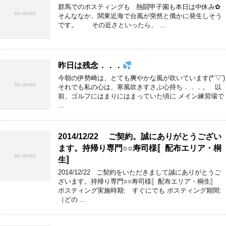
群馬でのポスティングも 熱闘甲子園も本日は中休み✿
そんななか、関東近海で台風が突然と俄かに発生しそう
です。 その近さといったら、 …
昨日は残念．．．
今朝の伊勢崎は、とても爽やかな風が吹いています(*’▽’)
それでも私の心は、寒風吹きすさぶ心持ち．．．。 以
前、ゴルフにはまりにはまっていた頃に メイン練習場で
…
2014/12/22 ご契約。誠にありがとうござい
ます。持帰り専門○○寿司様〚配布エリア・桐
生〛
2014/12/22 ご契約をいただきまして誠にありがとうご
ざいます。持帰り専門○○寿司様〚配布エリア・桐生〛
ポスティング実施時期: すぐにでも ポスティング期間:
（どの …