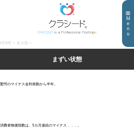
M
e
n
u
HOME
>
未分類
>
まずい状態
驚愕のマイナス金利発動から半年。
消費者物価指数は、5カ月連続のマイナス．．．。