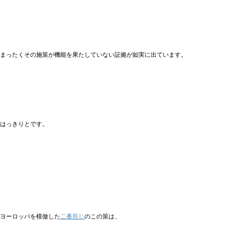
まったくその施策が機能を果たしていない証拠が如実に出ています。
はっきりとです。
ヨーロッパを模倣した
二番煎じ
のこの策は、