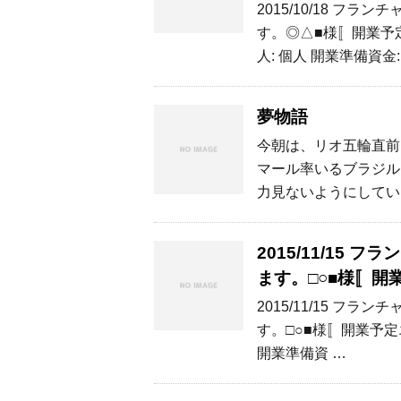
2015/10/18 
す。◎△■様〚開業予定
人: 個人 開業準備資金: 
夢物語
今朝は、リオ五輪直前
マール率いるブラジル
力見ないようにしてい
2015/11/15
ます。□○■様〚
2015/11/15 
す。□○■様〚開業予定
開業準備資 …