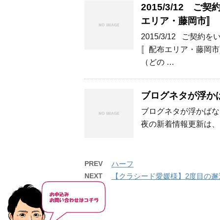
2015/3/12
エリア・藤岡市〛
2015/3/12 ご
〚配布エリア・藤岡市
（どの …
ブログネタが浮か
ブログネタが浮かばな
夜の新着情報更新は、
PREV
ハーフ
NEXT
【クラシード愛媛様】2度目の邂