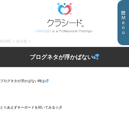
M
e
n
u
HOME
>
未分類
>
ブログネタが浮かばない
ブログネタが浮かばない時は
とりあえずキーボードを叩いてみる☆彡