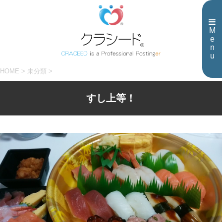
M
e
n
u
HOME
>
未分類
>
すし上等！