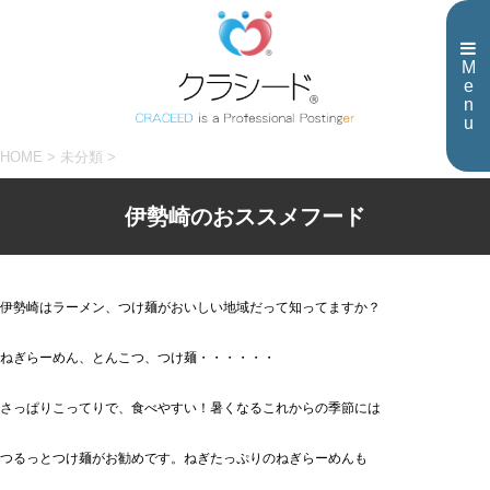
M
e
n
u
HOME
>
未分類
>
伊勢崎のおススメフード
伊勢崎はラーメン、つけ麺がおいしい地域だって知ってますか？
ねぎらーめん、とんこつ、つけ麺・・・・・・
さっぱりこってりで、食べやすい！暑くなるこれからの季節には
つるっとつけ麺がお勧めです。ねぎたっぷりのねぎらーめんも