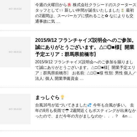
今週の火曜日から
株式会社クラシードのスクータース
タッフとして↑↑ 新しい仲間が誕生いたしました
最初
の2週間は、スーパーカブに慣れること✿ なによりも交
通事故に気 …
2015/9/12 フランチャイズ説明会へのご参加。
誠にありがとうございます。△□◎■様〚開業
予定エリア：群馬県前橋市〗
2015/9/12 フランチャイズ説明会へのご参加を賜りまし
て誠にありがとうございます。△□◎■様〚開業予定エリ
ア：群馬県前橋市〗 お名前: △□◎■様 性別: 男性 個人／
法人: 個人 開業準備資金 …
まっしぐら
台風16号が近づいてきました
今年も台風が多い。 去
年の9月も長雨で☂ 2週間近くもポスティングが出来なか
ったので、まだ今年の方がましなのか．．．？ &n …