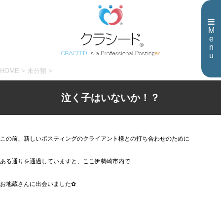
M
e
n
u
HOME
>
未分類
>
泣く子はいないか！？
この前、新しいポスティングのクライアント様との打ち合わせのために
ある通りを通過していますと、ここ伊勢崎市内で
お地蔵さんに出会いました✿