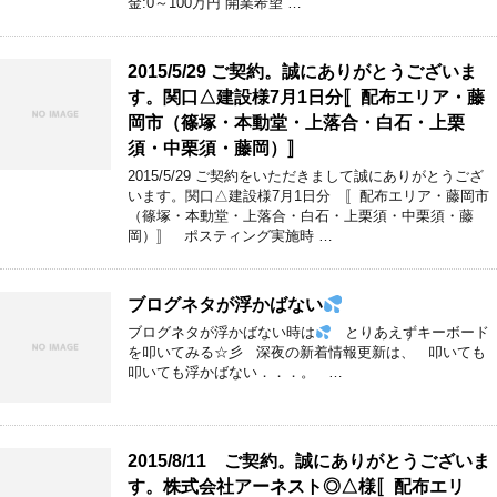
金:0～100万円 開業希望 …
2015/5/29 ご契約。誠にありがとうございま
す。関口△建設様7月1日分〚配布エリア・藤
岡市（篠塚・本動堂・上落合・白石・上栗
須・中栗須・藤岡）〛
2015/5/29 ご契約をいただきまして誠にありがとうござ
います。関口△建設様7月1日分 〚配布エリア・藤岡市
（篠塚・本動堂・上落合・白石・上栗須・中栗須・藤
岡）〛 ポスティング実施時 …
ブログネタが浮かばない
ブログネタが浮かばない時は
とりあえずキーボード
を叩いてみる☆彡 深夜の新着情報更新は、 叩いても
叩いても浮かばない．．．。 …
2015/8/11 ご契約。誠にありがとうございま
す。株式会社アーネスト◎△様〚配布エリ