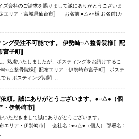
ランチャイズ資料のご請求を賜りまして誠にありがとうございま
定エリア・宮城県仙台市〛 お名前:●△×○様 お名前(カ
ポスティング受注不可能です。 伊勢崎○△整骨院様〚配
市宮子町〛
ん。熟慮いたしましたが、ポスティングをお請けするこ
勢崎○△整骨院様〚配布エリア：伊勢崎市宮子町〛 ポステ
でも ポスティング期間 …
御見積依頼。誠にありがとうございます。●○△●（個
リア・伊勢崎市〛
見積依頼をいただきまして誠にありがとうございます。
エリア・伊勢崎市〛 会社名 : ●○△●（個人） 部署名 :
 …