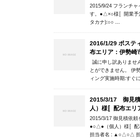
2015/9/24 フ
す。●△×○様〚開業予
タカナ):○○ …
2016/1/29 
布エリア：伊勢崎
誠に申し訳ありませ
とができません。 伊
ィング実施時期:すぐに
2015/3/17 
人）様〚配布エ
2015/3/17 御
●○△●（個人）様〚配布
担当者名 : ▲○△○△ 担