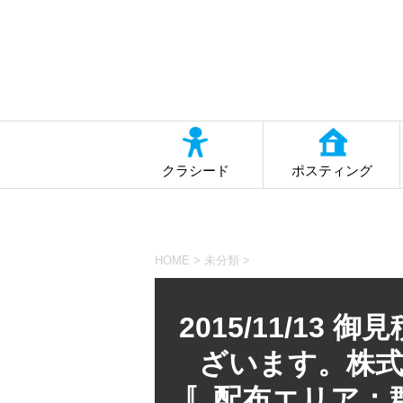
クラシード
ポスティング
HOME
>
未分類
>
2015/11/1
ざいます。株式
〚配布エリア：