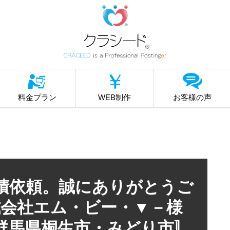
料金プラン
WEB制作
お客様の声
3 御見積依頼。誠にありがとうご
会社エム・ビー・▼－様
群馬県桐生市・みどり市〛