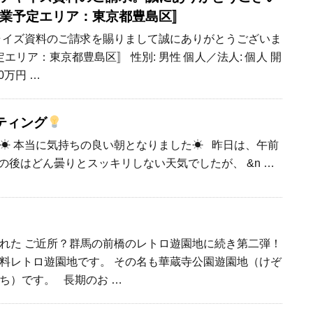
開業予定エリア：東京都豊島区〛
フランチャイズ資料のご請求を賜りまして誠にありがとうございま
定エリア：東京都豊島区〛 性別: 男性 個人／法人: 個人 開
00万円 …
ティング
☀ 本当に気持ちの良い朝となりました☀ 昨日は、午前
の後はどん曇りとスッキリしない天気でしたが、 &n …
れた ご近所？群馬の前橋のレトロ遊園地に続き第二弾！
料レトロ遊園地です。 その名も華蔵寺公園遊園地（けぞ
ち）です。 長期のお …