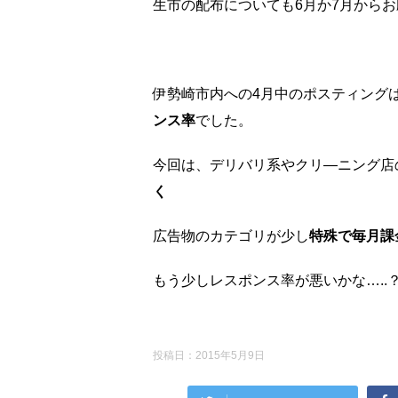
生市の配布についても6月か7月から
伊勢崎市内への4月中のポスティングは、
ンス率
でした。
今回は、デリバリ系やクリ―ニング店
く
広告物のカテゴリが少し
特殊で毎月課
もう少しレスポンス率が悪いかな…..
投稿日：
2015年5月9日