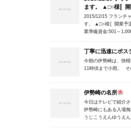
ます。 ▲□○様〚
2015/12/15 
す。 ▲□○様〚開業予
業準備資金:501～1,0
丁寧に迅速にポス
今朝の伊勢崎は、快晴
11時頃まで小雨。 そ
伊勢崎の名所
今日はテレビで紹介さ
伊勢崎にもある入場無
うじこうえんゆうえん