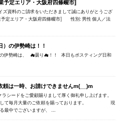
開業予定エリア・大阪府四條畷市〛
ランチャイズ資料のご請求をいただきまして誠にありがとうござ
業予定エリア・大阪府四條畷市〛 性別: 男性 個人／法
日（日）の伊勢崎は！！
日）の伊勢崎は、 ☁曇り☁！！ 本日もポスティング日和
頼は一時、お請けできませんm(__)m
ラシードをご愛顧賜りまして厚く御礼申し上げます。
して毎月大量のご依頼を賜っております。 現
る最中でございますが、 …