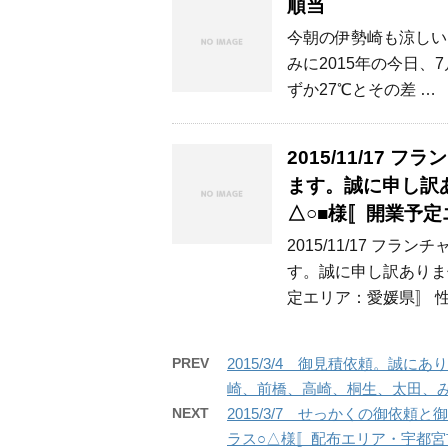
順当
今朝の伊勢崎も涼しい
みに2015年の今日、7
ずか27℃とその差 …
2015/11/17
ます。誠に申し訳
△○■様〚開業予
2015/11/17 
す。誠に申し訳ありま
定エリア：愛媛県〛 性別
PREV
2015/3/4 御見積依頼。誠
崎、前橋、高崎、桐生、太田、
NEXT
2015/3/7 せっかくの御依
ラス○△様〚配布エリア・宇都宮