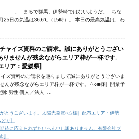
．．．。 まるで群馬、伊勢崎ではないようだ。 ちな
月25日の気温は36.6℃（15時）。 本日の最高気温は、わ
 フランチャイズ資料のご請求。誠にありがとうござい
ありませんが残念ながらエリア枠が一杯です。
定エリア：愛媛県〛
フランチャイズ資料のご請求を賜りまして誠にありがとうございま
せんが残念ながらエリア枠が一杯です。△○■様〚開業予
: 男性 個人／法人: …
にありがとうございます。太陽光発電○△様〚配布エリア・伊勢
みどり〛
頼と御期待に応えられずたいへん申し訳ありません。有限会社プ
市〛