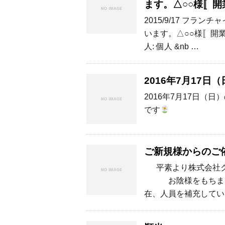
ます。△○○様〚
2015/9/17 フ
います。△○○様〚開
人: 個人 &nb …
2016年7月17
2016年7月17日（
です
ご新規様からのご依
平素より株式会社ク
お陰様をもちま
在、人員を補充してい