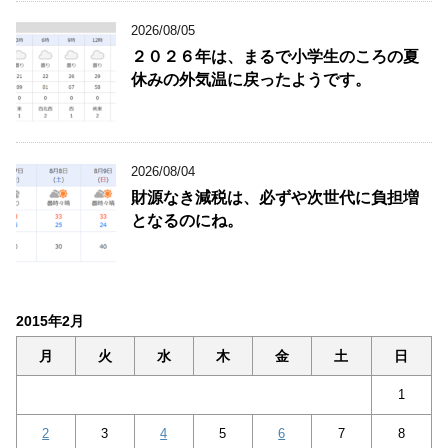
2026/08/05
２０２６年は、まるで小学生のころの夏
休みの外気温に戻ったようです。
2026/08/04
財源なき減税は、必ずや次世代に負担増
となるのにね。
2015年2月
月
火
水
木
金
土
日
1
2
3
4
5
6
7
8